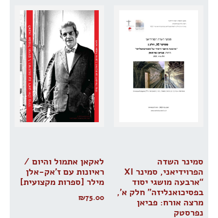
סמינר השדה
לאקאן אתמול והיום /
הפרוידיאני, סמינר XI
ראיונות עם ז׳אק-אלן
“ארבעה מושגי יסוד
מילר [ספרות מקצועית]
בפסיכואנליזה” חלק א’,
₪
75.00
מרצה אורח: פביאן
נפרסטק